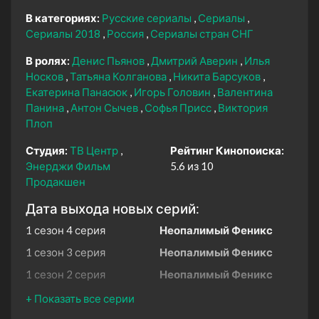
В категориях:
Русские сериалы
Сериалы
Сериалы 2018
Россия
Сериалы стран СНГ
В ролях:
Денис Пьянов
Дмитрий Аверин
Илья
Носков
Татьяна Колганова
Никита Барсуков
Екатерина Панасюк
Игорь Головин
Валентина
Панина
Антон Сычев
Софья Присс
Виктория
Плоп
Студия:
ТВ Центр
Рейтинг Кинопоиска:
Энерджи Фильм
5.6 из 10
Продакшен
Дата выхода новых серий:
1 сезон 4 серия
Неопалимый Феникс
1 сезон 3 серия
Неопалимый Феникс
1 сезон 2 серия
Неопалимый Феникс
1 сезон 1 серия
Неопалимый Феникс