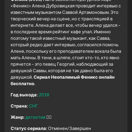
«Феникс» Алена Дубровицкая проводит интервью с
известным музыкантом Саввой Артамоновым. Это
творческий вечер на сцене, но с трансляцией в
интернете. Алена делает все, чтобы вечер удался –
в последнее время рейтинг кафе упал. Именно
поэтому такой известный музыкант, как Савва,
который редко дает интервью, согласился помочь
Алене, поскольку его преподавателем вокала была
мать Алены. В тени, в шляпе, стоит кто-то, кто явно
прячется – это певец Георгий, наблюдающий за
девушкой Саввы, которая не так давно была его
девушкой.
Сериал Неопалимый Феникс онлайн
бесплатно.
Год выхода:
2018
Страна:
СНГ
Жанр:
детектив
🕵️‍♂️
Статус сериала:
Отменен/Завершен