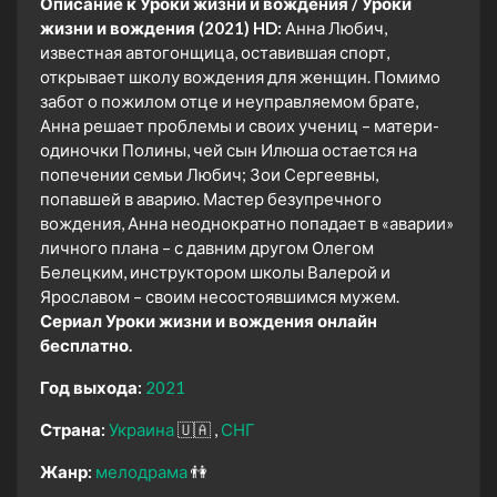
Описание к Уроки жизни и вождения / Уроки
жизни и вождения (2021) HD:
Анна Любич,
известная автогонщица, оставившая спорт,
открывает школу вождения для женщин. Помимо
забот о пожилом отце и неуправляемом брате,
Анна решает проблемы и своих учениц – матери-
одиночки Полины, чей сын Илюша остается на
попечении семьи Любич; Зои Сергеевны,
попавшей в аварию. Мастер безупречного
вождения, Анна неоднократно попадает в «аварии»
личного плана – с давним другом Олегом
Белецким, инструктором школы Валерой и
Ярославом – своим несостоявшимся мужем.
Сериал Уроки жизни и вождения онлайн
бесплатно.
Год выхода:
2021
Страна:
Украина
🇺🇦
СНГ
Жанр:
мелодрама
👫