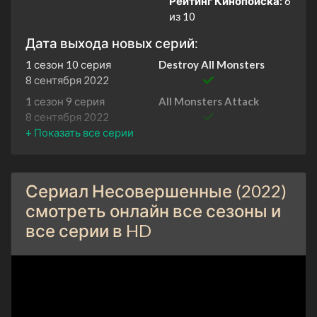
Рейтинг Кинопоиска:
6
из 10
Дата выхода новых серий:
1 сезон 10 серия
Destroy All Monsters
8 сентября 2022
1 сезон 9 серия
All Monsters Attack
8 сентября 2022
1 сезон 8 серия
The Devil You Know
8 сентября 2022
1 сезон 7 серия
Cure All
Сериал Несовершенные (2022)
8 сентября 2022
смотреть онлайн все сезоны и
1 сезон 6 серия
Lest Ye Become a Monster
все серии в HD
8 сентября 2022
1 сезон 5 серия
Zoe Must Be Destroyed
8 сентября 2022
1 сезон 4 серия
One of Us
8 сентября 2022