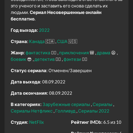
это ученого и заставить его снова сделать их
людьми.
Сериал Несовершенные онлайн
бесплатно.
Год выхода:
2022
Страна:
Канада
🇨🇦
США
🇺🇸
Жанр:
фантастика
🧙‍♀️
приключения
🎒
драма
😫
боевик
😎
детектив
🕵️‍♂️
фэнтези
🧝‍♂️
Статус сериала:
Отменен/Завершен
Дата выхода:
08.09.2022
Дата окончания:
08.09.2022
В категориях:
Зарубежные сериалы
Сериалы
Сериалы Нетфликс
Голливуд
Сериалы 2022
Студия:
NetFlix
Рейтинг IMDb:
6.5 из 10