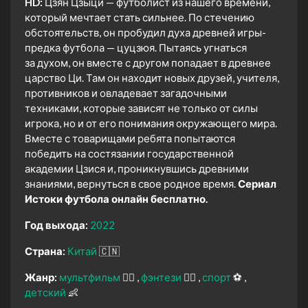
HD:
Цзян Цзыци — футболист из нашего времени,
который мечтает стать сильнее. По стечению
обстоятельств, он пробудил духа древней игры-
предка футбола — цуцзюя. Пытаясь угнаться
за духом, он вместе с другом попадает в древнее
царство Ци. Там он находит новых друзей, учителя,
противников и овладевает загадочными
техниками, которые зависят не только от силы
игрока, но и от его понимания окружающего мира.
Вместе с товарищами ребята попытаются
победить на состязании государственной
академии Цзися и, проникнувшись древними
знаниями, вернуться в свое родное время.
Сериал
Истоки футбола онлайн бесплатно.
Год выхода:
2022
Страна:
Китай
🇨🇳
Жанр:
мультфильм
🧚‍♀️
фэнтези
🧝‍♂️
спорт
⚽
детский
👶