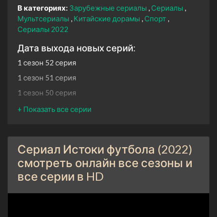
В категориях:
Зарубежные сериалы
Сериалы
Мультсериалы
Китайские дорамы
Спорт
Сериалы 2022
Дата выхода новых серий:
1 сезон 52 серия
1 сезон 51 серия
1 сезон 50 серия
1 сезон 49 серия
1 сезон 48 серия
1 сезон 47 серия
Сериал Истоки футбола (2022)
1 сезон 46 серия
смотреть онлайн все сезоны и
1 сезон 45 серия
все серии в HD
1 сезон 44 серия
1 сезон 43 серия
1 сезон 42 серия