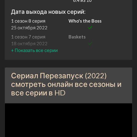
Дата выхода новых серий:
1 сезон 8 серия
Who's the Boss
25 октября 2022
1 сезон 7 серия
Baskets
18 октября 2022
1 сезон 6 серия
Bewitched
11 октября 2022
1 сезон 5 серия
What We Do in the
Сериал Перезапуск (2022)
Shadows
4 октября 2022
смотреть онлайн все сезоны и
все серии в HD
1 сезон 4 серия
Girlfriends
27 сентября 2022
1 сезон 3 серия
Growing Pains
20 сентября 2022
1 сезон 2 серия
New Girl
20 сентября 2022