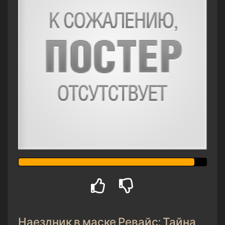
Наездник в маске Ревайс: Тайна