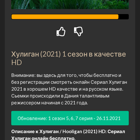
Хулиган (2021) 1 сезон в качестве
HD
Внимание: вы здесь для того, чтобы бесплатно и
без регистрации смотреть онлайн Сериал Хулиган
2021 в хорошем HD качестве и на русском языке.
Сьемки происходили в Дания талантливым
режиссером начиная с 2021 года.
Обновление: 1 сезон 5, 6, 7 серия - 26.11.2021
Описание к Хулиган / Hooligan (2021) HD:
Сериал
Хулиган онлайн бесплатно.