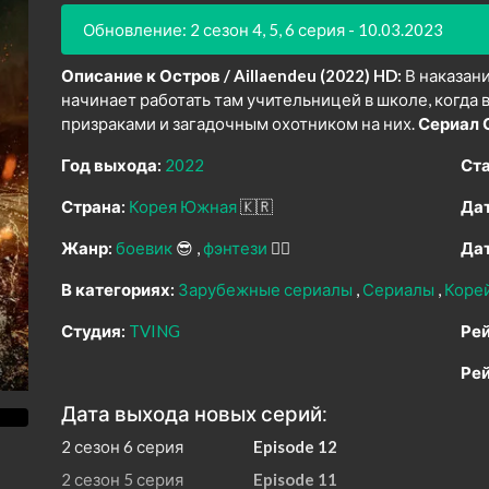
Обновление: 2 сезон 4, 5, 6 серия - 10.03.2023
Описание к Остров / Aillaendeu (2022) HD:
В наказани
начинает работать там учительницей в школе, когда 
призраками и загадочным охотником на них.
Сериал 
Год выхода:
2022
Ста
Страна:
Корея Южная
🇰🇷
Дат
Жанр:
боевик
😎
фэнтези
🧝‍♂️
Дат
В категориях:
Зарубежные сериалы
Сериалы
Коре
Студия:
TVING
Рей
Рей
Дата выхода новых серий:
2 сезон 6 серия
Episode 12
2 сезон 5 серия
Episode 11