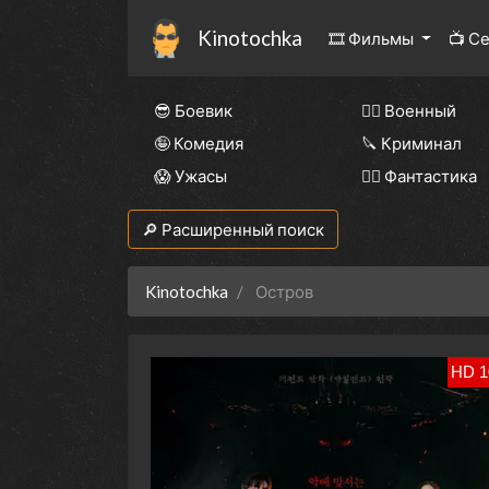
Kinotochka
🎞 Фильмы
📺 С
😎 Боевик
👨‍✈️ Военный
🤪 Комедия
🔪 Криминал
😱 Ужасы
🧙‍♀️ Фантастика
🔎 Расширенный поиск
Kinotochka
Остров
HD 1