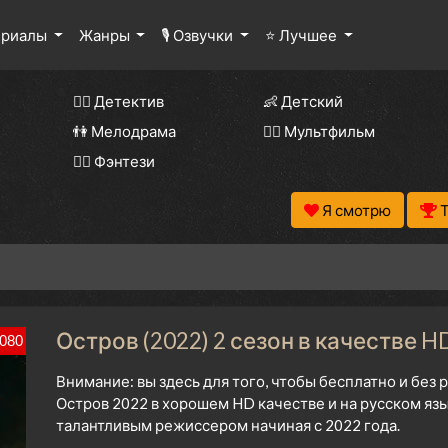
ериалы
Жанры
🎙 Озвучки
⭐ Лучшее
🕵️‍♂️ Детектив
👶 Детский
👫 Мелодрама
🧚‍♀️ Мультфильм
🧝‍♂️ Фэнтези
Я смотрю
Остров (2022) 2 сезон в качестве H
080
Внимание: вы здесь для того, чтобы бесплатно и без
Остров 2022 в хорошем HD качестве и на русском яз
талантливым режиссером начиная с 2022 года.