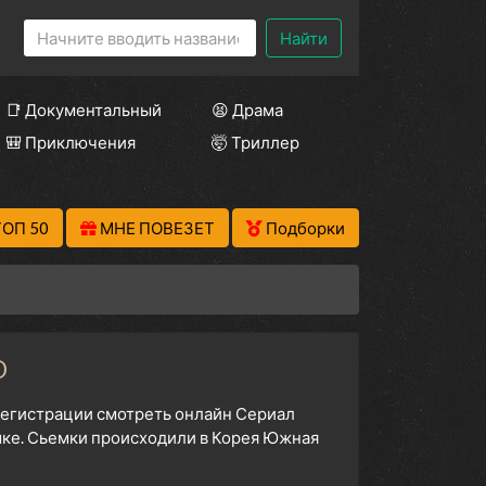
Найти
📑 Документальный
😫 Драма
🎒 Приключения
🤯 Триллер
ТОП 50
МНЕ ПОВЕЗЕТ
Подборки
D
 регистрации смотреть онлайн Сериал
ыке. Сьемки происходили в Корея Южная