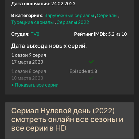
Дата окончания:
24.02.2023
В категориях:
Зарубежные сериалы
Сериалы
Турецкие сериалы
Сериалы 2022
Студия:
TV8
Рейтинг IMDb:
5.2 из 10
Дата выхода новых серий:
1 сезон 9 серия
17 марта 2023
1 сезон 8 серия
Episode #1.8
10 марта 2023
1 сезон 7 серия
Episode #1.7
3 марта 2023
1 сезон 6 серия
Final
Сериал Нулевой день (2022)
24 февраля 2023
смотреть онлайн все сезоны и
1 сезон 5 серия
Episode #1.5
все серии в HD
3 февраля 2023
1 сезон 4 серия
Episode #1.4