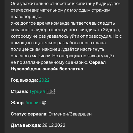
Они уважительно относятся к капитану Кадиру, по-
отечески внимательному к молодым стражам
правопорядка.
Уже долгое время команда пытается выследить
коварного лидера преступного синдиката Эйдера,
которому не раз удавалось уйти от правосудия. Но с
помощью тщательно разработанного плана
полицейским, наконец, удаётся настигнуть
опасного мафиози. Но операция по захвату идёт
не по запланированному сценарию.
Сериал
Нулевой день онлайн бесплатно.
Год выхода:
2022
Страна:
Турция
🇹🇷
Жанр:
боевик
😎
Статус сериала:
Отменен/Завершен
Дата выхода:
28.12.2022