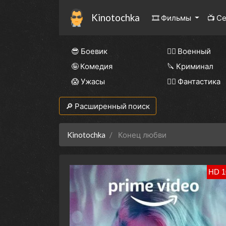
Kinotochka
🎞 Фильмы
📺 С
😎 Боевик
👨‍✈️ Военный
🤪 Комедия
🔪 Криминал
😱 Ужасы
🧙‍♀️ Фантастика
🔎 Расширенный поиск
Kinotochka
Конец любви
HD 1