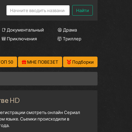
Найти
📑 Документальный
😫 Драма
🎒 Приключения
🤯 Триллер
ТОП 50
МНЕ ПОВЕЗЕТ
Подборки
тве HD
 регистрации смотреть онлайн Сериал
ом языке. Сьемки происходили в
ода.