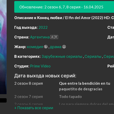
Обновление: 2 сезон 6, 7, 8 серия - 16.04.2025
Описание к Конец любви / El fin del Amor (2022) HD:
С
Год выхода:
2022
Ста
Страна:
Аргентина
🇦🇷
Дат
Жанр:
комедия
🤪
драма
😫
В категориях:
Зарубежные сериалы
Сериалы
Сери
Студия:
Prime Video
Рей
Дата выхода новых серий:
2 сезон 8 серия
Que entre la bendición en tu
paquetito de desgracias
2 сезон 7 серия
Todo tapado
2 сезон 6 серия
Los para siempre dulces del am
2 сезон 5 серия
Reconocimiento de terreno