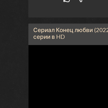
Сериал Конец любви (2022
серии в HD