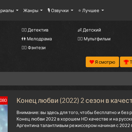
ериалы
Жанры
🎙 Озвучки
⭐ Лучшее
🕵️‍♂️ Детектив
👶 Детский
👫 Мелодрама
🧚‍♀️ Мультфильм
🧝‍♂️ Фэнтези
Я смотрю
Конец любви (2022) 2 сезон в качес
080
Внимание: вы здесь для того, чтобы бесплатно и без
Конец любви 2022 в хорошем HD качестве и на русск
Аргентина талантливым режиссером начиная с 2022 г