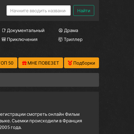
Найти
📑 Документальный
😫 Драма
🎒 Приключения
🤯 Триллер
ТОП 50
МНЕ ПОВЕЗЕТ
Подборки
 регистрации смотреть онлайн Фильм
языке. Сьемки происходили в Франция
005 года.