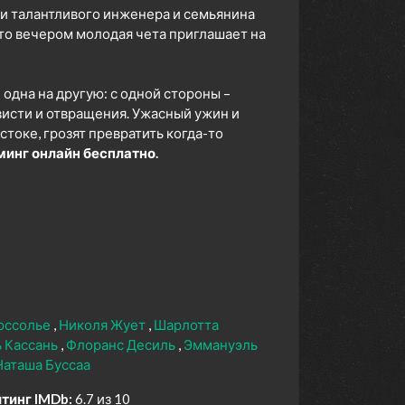
и талантливого инженера и семьянина
-то вечером молодая чета приглашает на
дна на другую: с одной стороны –
ависти и отвращения. Ужасный ужин и
токе, грозят превратить когда-то
инг онлайн бесплатно.
юссолье
Николя Жует
Шарлотта
 Кассань
Флоранс Десиль
Эммануэль
Наташа Буссаа
тинг IMDb:
6.7 из 10