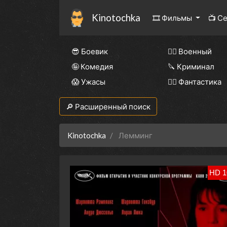
Kinotochka
🎞 Фильмы
📺 С
😎 Боевик
👨‍✈️ Военный
🤪 Комедия
🔪 Криминал
😱 Ужасы
🧙‍♀️ Фантастика
🔎 Расширенный поиск
Kinotochka
Лемминг
HD 1