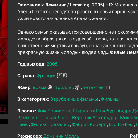
Описание к Лемминг / Lemming (2005) HD:
Молодого 
Алена Гетти переводят по работе в новый город. Как
ужин нового начальника Алена с женой.
Однако семьи оказываются совершенно не похожими о
молодая и образцовая, а с другой – пара, полная нен
таинственный мертвый грызун, обнаруженный в водос
прекрасную жизнь молодых людей в ад...
Фильм Лемм
Год выхода:
2005
Страна:
Франция
🇫🇷
Жанр:
драма
😫
триллер
🤯
детектив
🕵️‍♂️
В категориях:
Зарубежные фильмы
Фильмы
В ролях:
Жак Боннаффе
Шарлотта Генсбур
Андре Д
Рэмплинг
Лоран Люка
Вероник Афхольдер
Мишель
Гайе
Феликс Гонзалес
Фабрис Роберт
Luc Thelliez
Режиссер:
Доминик Молль
Рей