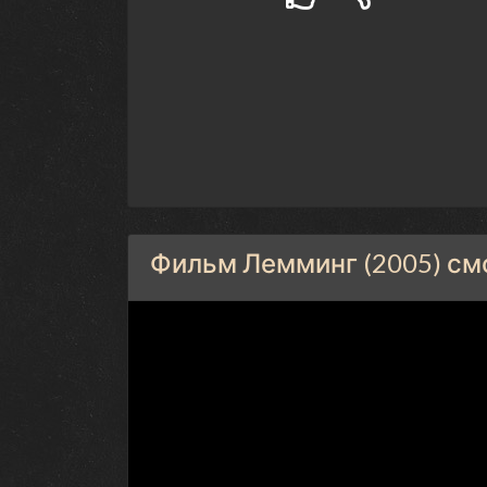
Фильм Лемминг (2005) см