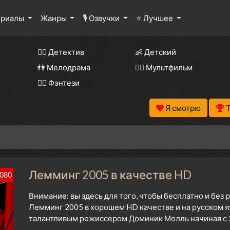
ериалы
Жанры
🎙 Озвучки
⭐ Лучшее
🕵️‍♂️ Детектив
👶 Детский
👫 Мелодрама
🧚‍♀️ Мультфильм
🧝‍♂️ Фэнтези
Я смотрю
Лемминг 2005 в качестве HD
080
Внимание: вы здесь для того, чтобы бесплатно и без
Лемминг 2005 в хорошем HD качестве и на русском 
талантливым режиссером Доминик Молль начиная с 2