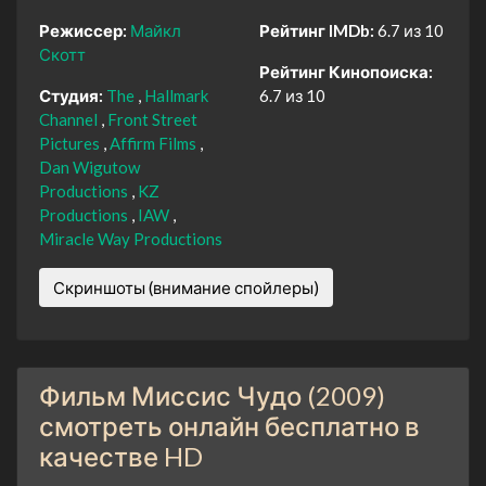
Режиссер:
Майкл
Рейтинг IMDb:
6.7 из 10
Скотт
Рейтинг Кинопоиска:
Студия:
The
Hallmark
6.7 из 10
Channel
Front Street
Pictures
Affirm Films
Dan Wigutow
Productions
KZ
Productions
IAW
Miracle Way Productions
Скриншоты (внимание спойлеры)
Фильм Миссис Чудо (2009)
смотреть онлайн бесплатно в
качестве HD