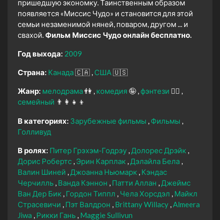
пришедшую экономку. Таинственным образом
появляется «Миссис Чудо» и становится для этой
семьи незаменимой няней, поваром, другом ... и
свахой.
Фильм Миссис Чудо онлайн бесплатно.
Год выхода:
2009
Страна:
Канада
🇨🇦
США
🇺🇸
Жанр:
мелодрама
👫
комедия
🤪
фэнтези
🧝‍♂️
семейный
👨‍👩‍👧‍👦
В категориях:
Зарубежные фильмы
Фильмы
Голливуд
В ролях:
Питер Грэхэм-Годрэу
Долорес Дрэйк
Дорис Робертс
Эрин Карплак
Дэлайла Бела
Валин Шиней
Джоанна Ньюмарк
Кэндас
Черчилль
Ванда Кэннон
Патти Аллан
Джеймс
Ван Дер Бик
Гордон Типпл
Чела Хорсдэл
Майкл
Страсевичи
Пэт Валдрон
Brittany Willacy
Almeera
Jiwa
Рикки Гань
Maggie Sullivun