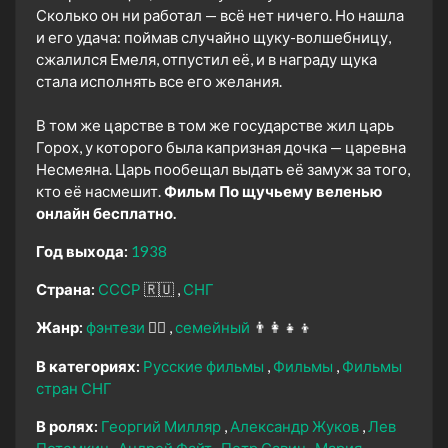
Сколько он ни работал — всё нет ничего. Но нашла
и его удача: поймав случайно щуку-волшебницу,
сжалился Емеля, отпустил её, и в награду щука
стала исполнять все его желания.
В том же царстве в том же государстве жил царь
Горох, у которого была капризная дочка — царевна
Несмеяна. Царь пообещал выдать её замуж за того,
кто её насмешит.
Фильм По щучьему веленью
онлайн бесплатно.
Год выхода:
1938
Страна:
СССР
🇷🇺
СНГ
Жанр:
фэнтези
🧝‍♂️
семейный
👨‍👩‍👧‍👦
В категориях:
Русские фильмы
Фильмы
Фильмы
стран СНГ
В ролях:
Георгий Милляр
Александр Жуков
Лев
Потемкин
Андрей Файт
Петр Савин
Мария