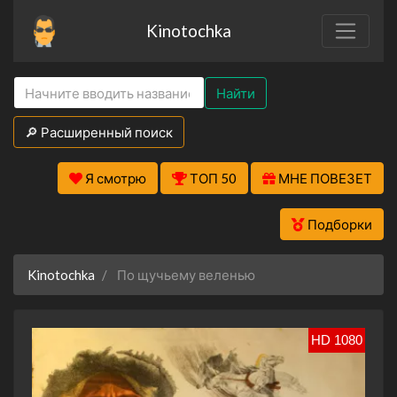
Kinotochka
Найти
🔎 Расширенный поиск
Я смотрю
ТОП 50
МНЕ ПОВЕЗЕТ
Подборки
Kinotochka
По щучьему веленью
HD 1080