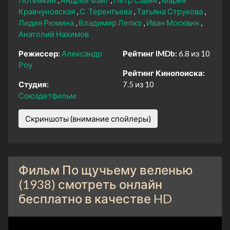
Кравчуновская
С. Терентьева
Татьяна Струкова
Лидия Рюмина
Владимир Лепко
Иван Москвин
Анатолий Нахимов
Режиссер:
Александр
Рейтинг IMDb:
6.8 из 10
Роу
Рейтинг Кинопоиска:
Студия:
7.5 из 10
Союздетфильм
Скриншоты (внимание спойлеры)
Фильм По щучьему веленью
(1938) смотреть онлайн
бесплатно в качестве HD