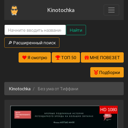
Kinotochka
Найти
🔎 Расширенный поиск
Я смотрю
ТОП 50
МНЕ ПОВЕЗЕТ
Подборки
Kinotochka
Без ума от Тиффани
HD 1080