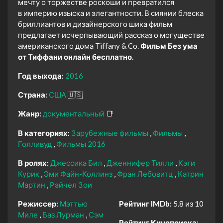
мечту о торжестве роскоши и превратился
в империю изыска и элегантности. В сиянии блеска
бриллиантов и дизайнерского шика фильм
предлагает исчерпывающий рассказ о могуществе
американского дома Tiffany & Co.
Фильм Без ума
от Тиффани онлайн бесплатно.
Год выхода:
2016
Страна:
США
🇺🇸
Жанр:
документальный
📑
В категориях:
Зарубежные фильмы
Фильмы
Голливуд
Фильмы 2016
В ролях:
Джессика Бил
Дженнифер Тилли
Кэти
Курик
Эми Файн-Коллинз
Фран Лебовитц
Катрин
Мартин
Рэйчел Зои
Режиссер:
Мэттью
Рейтинг IMDb:
5.8 из 10
Миле
Баз Лурман
Сэм
Рейтинг Кинопоиска: