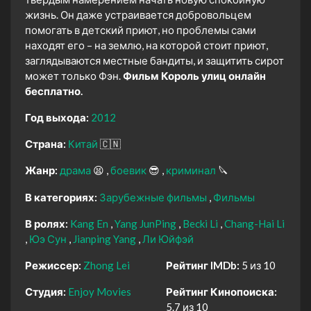
жизнь. Он даже устраивается добровольцем
помогать в детский приют, но проблемы сами
находят его – на землю, на которой стоит приют,
заглядываются местные бандиты, и защитить сирот
может только Фэн.
Фильм Король улиц онлайн
бесплатно.
Год выхода:
2012
Страна:
Китай
🇨🇳
Жанр:
драма
😫
боевик
😎
криминал
🔪
В категориях:
Зарубежные фильмы
Фильмы
В ролях:
Kang En
Yang JunPing
Becki Li
Chang-Hai Li
Юэ Сун
Jianping Yang
Ли Юйфэй
Режиссер:
Zhong Lei
Рейтинг IMDb:
5 из 10
Студия:
Enjoy Movies
Рейтинг Кинопоиска:
5.7 из 10