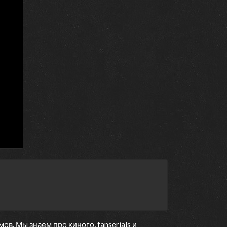
. Мы знаем про киного, fanserials и