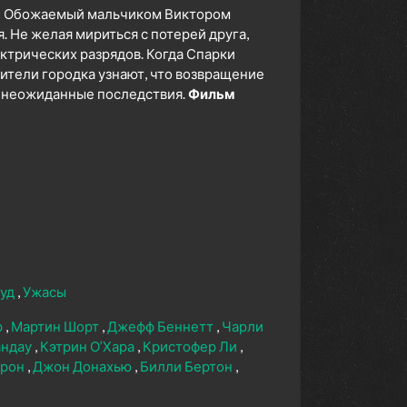
:
Обожаемый мальчиком Виктором
. Не желая мириться с потерей друга,
ктрических разрядов. Когда Спарки
 жители городка узнают, что возвращение
й неожиданные последствия.
Фильм
вуд
Ужасы
р
Мартин Шорт
Джефф Беннетт
Чарли
андау
Кэтрин О’Хара
Кристофер Ли
прон
Джон Донахью
Билли Бертон