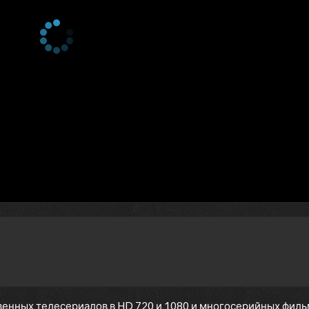
енных телесериалов в HD 720 и 1080 и многосерийных фильмов