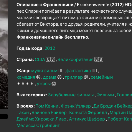
Описание к Франкенвини / Frankenweenie (2012) HD
пес Спарки погибает в результате несчастного случая
мальчик возвращает питомца к жизни с помощью эле
сбегает от Виктора, его друзья, родители, учителя и
к жизни домашнего питомца может повлечь за собо
Франкенвини онлайн бесплатно.
Год выхода:
2012
Страна:
США
🇺🇸
Великобритания
🇬🇧
Жанр:
мультфильм
🧚‍♀️
фантастика
🧙‍♀️
комедия
🤪
драма
😫
триллер
🤯
семейный
👨‍👩‍👧‍👦
ужасы
😱
В категориях:
Зарубежные фильмы
Фильмы
Голли
В ролях:
Том Кенни
Фрэнк Уэлкер
Ди Брэдли Бейке
Тахэн
Вайнона Райдер
Кончата Феррелл
Мартин Л
Джеймс Хироюки Лиао
Аттикус Шаффер
Роберт Ка
Мелисса Стриблинг