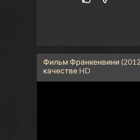
Фильм Франкенвини (2012
качестве HD