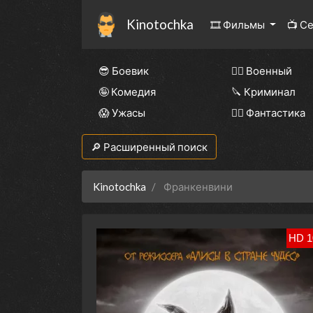
Kinotochka
🎞 Фильмы
📺 С
😎 Боевик
👨‍✈️ Военный
🤪 Комедия
🔪 Криминал
😱 Ужасы
🧙‍♀️ Фантастика
🔎 Расширенный поиск
Kinotochka
Франкенвини
HD 1