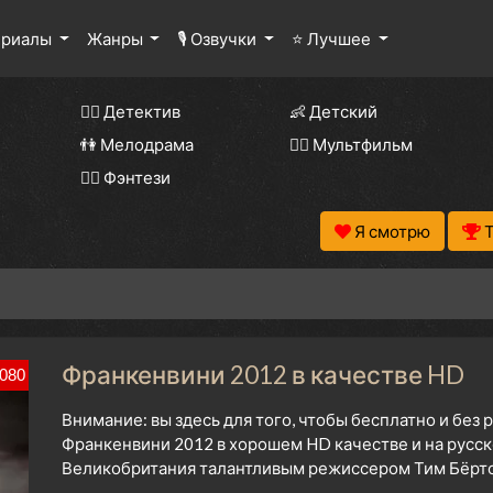
ериалы
Жанры
🎙 Озвучки
⭐ Лучшее
🕵️‍♂️ Детектив
👶 Детский
👫 Мелодрама
🧚‍♀️ Мультфильм
🧝‍♂️ Фэнтези
Я смотрю
Франкенвини 2012 в качестве HD
080
Внимание: вы здесь для того, чтобы бесплатно и без
Франкенвини 2012 в хорошем HD качестве и на русск
Великобритания талантливым режиссером Тим Бёртон