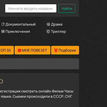
Найти
📑 Документальный
😫 Драма
🎒 Приключения
🤯 Триллер
ТОП 50
МНЕ ПОВЕЗЕТ
Подборки
HD
з регистрации смотреть онлайн Фильм Часы
м языке. Сьемки происходили в СССР, СНГ