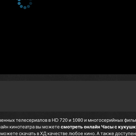
енных телесериалов в HD 720 и 1080 и многосерийных фильмов
нлайн кинотеатра вы можете
смотреть онлайн Часы с кукушк
 сможете скачать в ХД качестве любое кино. А также доступен