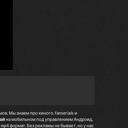
. Мы знаем про киного, fanserials и
ой
на мобильном под управлением Андроид,
 mp4 формат. Без рекламы не бывает, но у нас