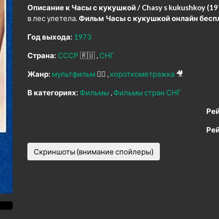
Описание к Часы с кукушкой / Chasy s kukushkoy (19
в лес улетела.
Фильм Часы с кукушкой онлайн бесп
Год выхода:
1973
Страна:
СССР
🇷🇺
СНГ
Жанр:
мультфильм
🧚‍♀️
короткометражка
🎥
В категориях:
Фильмы
Фильмы стран СНГ
Рей
Рей
Скриншоты (внимание спойлеры)