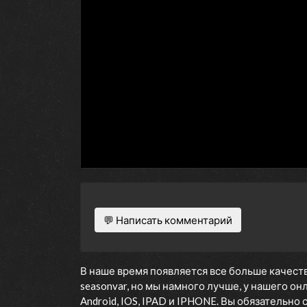
💬 Написать комментарий
В наше время появляется все больше качеств
seasonvar, но мы намного лучше, у нашего о
Android, IOS, IPAD и IPHONE. Вы обязательно