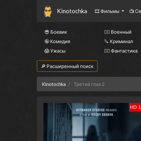
Kinotochka
🎞 Фильмы
📺 С
😎 Боевик
👨‍✈️ Военный
🤪 Комедия
🔪 Криминал
😱 Ужасы
🧙‍♀️ Фантастика
🔎 Расширенный поиск
Kinotochka
Третий глаз 2
HD 1