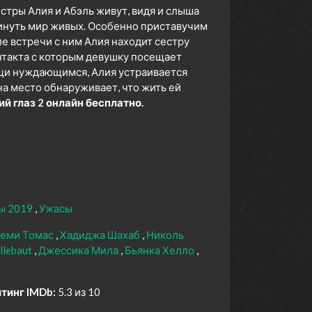
стры Алия и Абэль живут, видя и слыша
кинуть мир живых. Особенно приставучим
е встречи с ним Алия находит сестру
онтакта с которым девушку посещает
щи нуждающимся, Алия устраивается
на место обнаруживает, что жить ей
й глаз 2 онлайн бесплатно.
ы 2019
Ужасы
еми Томас
Хадиджа Шахаб
Николь
allebaut
Джессика Мила
Бьянка Хелло
тинг IMDb:
5.3 из 10