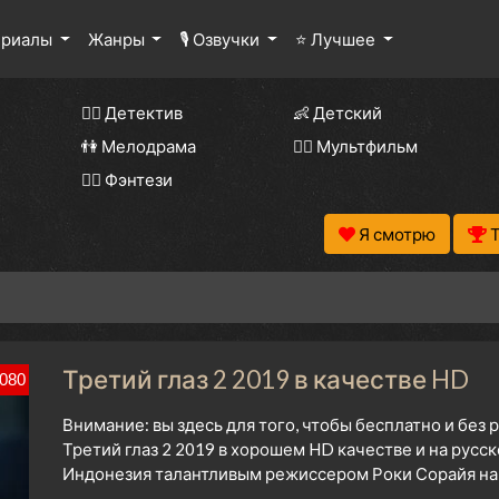
ериалы
Жанры
🎙 Озвучки
⭐ Лучшее
🕵️‍♂️ Детектив
👶 Детский
👫 Мелодрама
🧚‍♀️ Мультфильм
🧝‍♂️ Фэнтези
Я смотрю
Третий глаз 2 2019 в качестве HD
080
Внимание: вы здесь для того, чтобы бесплатно и без
Третий глаз 2 2019 в хорошем HD качестве и на русс
Индонезия талантливым режиссером Роки Сорайя нач