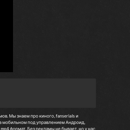
. Мы знаем про киного, fanserials и
а мобильном под управлением Андроид,
 mp4 формат. Без рекламы не бывает, но у нас