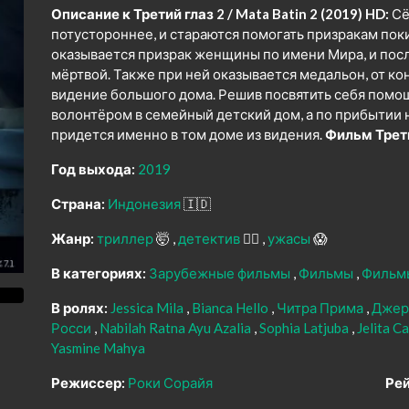
Описание к Третий глаз 2 / Mata Batin 2 (2019) HD:
Сё
потустороннее, и стараются помогать призракам по
оказывается призрак женщины по имени Мира, и посл
мёртвой. Также при ней оказывается медальон, от к
видение большого дома. Решив посвятить себя помо
волонтёром в семейный детский дом, а по прибытии 
придется именно в том доме из видения.
Фильм Трети
Год выхода:
2019
Страна:
Индонезия
🇮🇩
Жанр:
триллер
🤯
детектив
🕵️‍♂️
ужасы
😱
В категориях:
Зарубежные фильмы
Фильмы
Фильм
В ролях:
Jessica Mila
Bianca Hello
Читра Прима
Джер
Росси
Nabilah Ratna Ayu Azalia
Sophia Latjuba
Jelita C
Yasmine Mahya
Режиссер:
Роки Сорайя
Рей