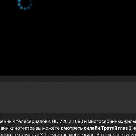
енных телесериалов в HD 720 и 1080 и многосерийных фильмов
нлайн кинотеатра вы можете
смотреть онлайн Третий глаз 2
н
 сможете скачать в ХД качестве любое кино. А также доступен