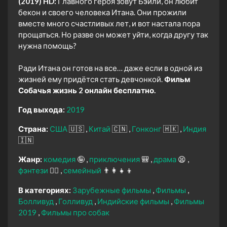
(2019) HD:
Главного героя зовут Бэйли, он любит
бекон и своего человека Итана. Они прожили
вместе много счастливых лет, и вот настала пора
прощаться. Но разве он может уйти, когда другу так
нужна помощь?
Ради Итана он готов на все… даже если в одной из
жизней ему придётся стать девчонкой.
Фильм
Собачья жизнь 2 онлайн бесплатно.
Год выхода:
2019
Страна:
США
🇺🇸
Китай
🇨🇳
Гонконг
🇭🇰
Индия
🇮🇳
Жанр:
комедия
🤪
приключения
🎒
драма
😫
фэнтези
🧝‍♂️
семейный
👨‍👩‍👧‍👦
В категориях:
Зарубежные фильмы
Фильмы
Болливуд
Голливуд
Индийские фильмы
Фильмы
2019
Фильмы про собак