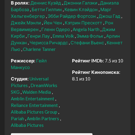
В ролях:
Деннис Куэйд
Джонни Галэки
Даниэла
Барбоза
Бетти Гилпин
Кевин Клэйдон
Марг
Хельгенбергер
Эбби Райдер Фортсон
Джош Гад
Джейк Мэнли
Йен Чен
Кэтрин Прескотт
Рон
Вервимерен
Гленн Одеро
Angela Narth
Джим
Кирби
Генри Лау
Emma Volk
Эмма Фольк
Арлин
Дункан
Черисса Ричардс
Стефани Вьенс
Кеннет
Лью
Charlene Tanner
Режиссер:
Гейл
Рейтинг IMDb:
7.5 из 10
Манкусо
Рейтинг Кинопоиска:
Студия:
Universal
8.1 из 10
Pictures
DreamWorks
SKG
Walden Media
Amblin Entertainment
Reliance Entertainment
Alibaba Pictures Group
Pariah
Amblin Partners
Alibaba Pictures