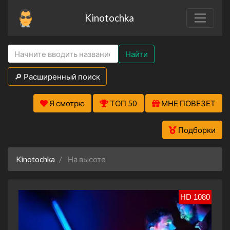
Kinotochka
Найти
🔎 Расширенный поиск
Я смотрю
ТОП 50
МНЕ ПОВЕЗЕТ
Подборки
Kinotochka
На высоте
HD 1080