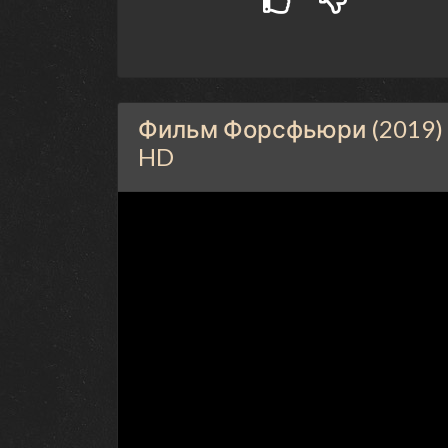
Фильм Форсфьюри (2019) 
HD