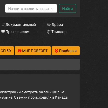
Найти
📑 Документальный
😫 Драма
🎒 Приключения
🤯 Триллер
ТОП 50
МНЕ ПОВЕЗЕТ
Подборки
 регистрации смотреть онлайн Фильм
 языке. Сьемки происходили в Канада