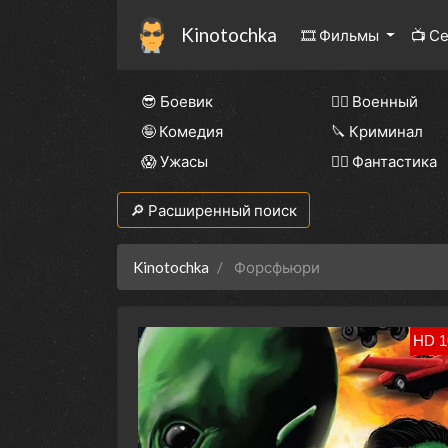
Kinotochka
🎞 Фильмы
📺 С
😎 Боевик
👨‍✈️ Военный
🤪 Комедия
🔪 Криминал
😱 Ужасы
🧙‍♀️ Фантастика
🔎 Расширенный поиск
Kinotochka
Форсфьюри
HD 1