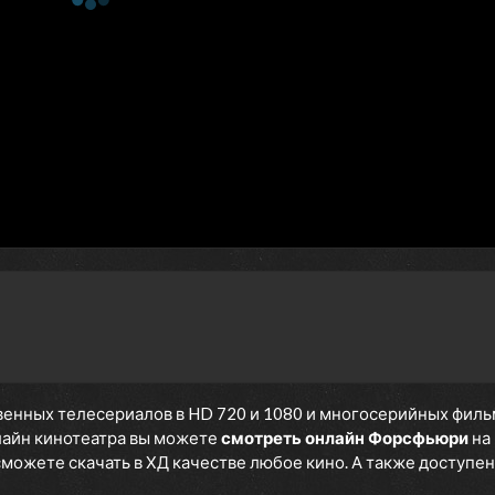
енных телесериалов в HD 720 и 1080 и многосерийных фильмов
нлайн кинотеатра вы можете
смотреть онлайн Форсфьюри
на
 сможете скачать в ХД качестве любое кино. А также доступен