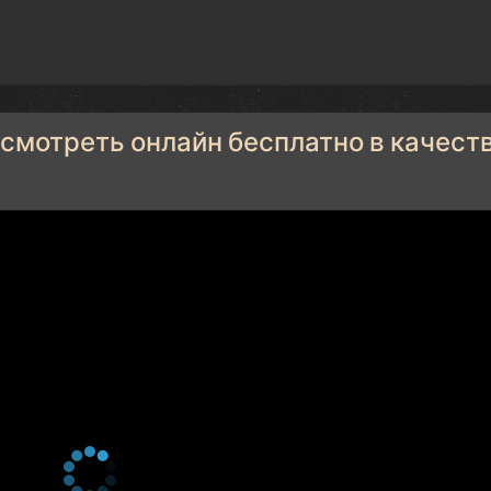
смотреть онлайн бесплатно в качест