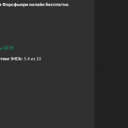
 Форсфьюри онлайн бесплатно.
ы 2019
тинг IMDb:
5.4 из 10