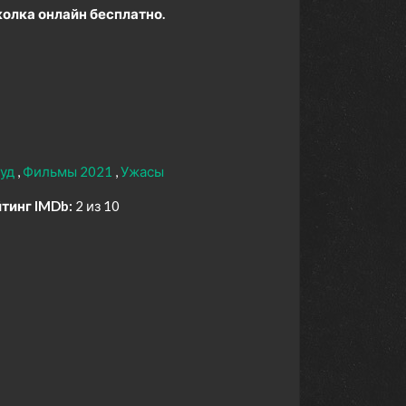
олка онлайн бесплатно.
вуд
Фильмы 2021
Ужасы
тинг IMDb:
2 из 10