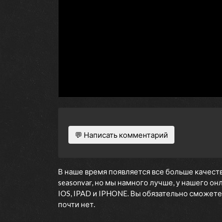
💬 Написать комментарий
В наше время появляется все больше качеств
seasonvar, но мы намного лучше, у нашего о
IOS, IPAD и IPHONE. Вы обязательно сможете 
почти нет.