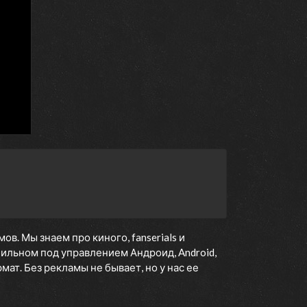
. Мы знаем про киного, fanserials и
ильном под управлением Андроид, Android,
ат. Без рекламы не бывает, но у нас ее