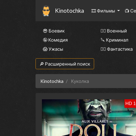
Kinotochka
🎞 Фильмы
📺 С
😎 Боевик
👨‍✈️ Военный
🤪 Комедия
🔪 Криминал
😱 Ужасы
🧙‍♀️ Фантастика
🔎 Расширенный поиск
Kinotochka
Куколка
HD 1