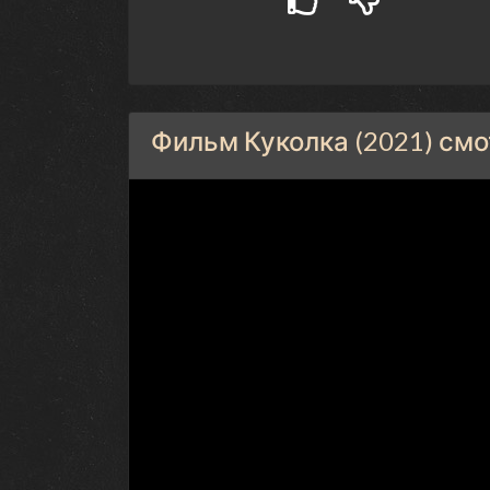
Фильм Куколка (2021) смо