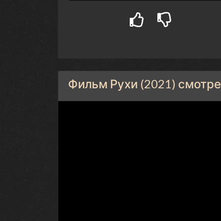
Фильм Рухи (2021) смотре