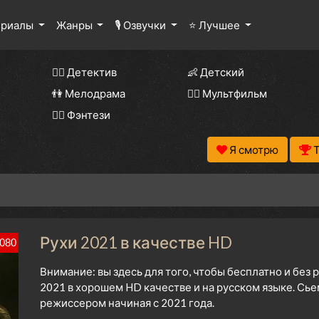
ериалы
Жанры
🎙 Озвучки
⭐ Лучшее
🕵️‍♂️ Детектив
👶 Детский
👫 Мелодрама
🧚‍♀️ Мультфильм
🧝‍♂️ Фэнтези
Я смотрю
Рухи 2021 в качестве HD
080
Внимание: вы здесь для того, чтобы бесплатно и без
2021 в хорошем HD качестве и на русском языке. Сь
режиссером начиная с 2021 года.