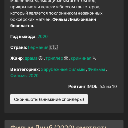
мошенником, амбициозным агентом под
прикрытием и венским боссом гангстеров,
который является поклонником незаконных
боксёрских матчей.
Фильм Лимб онлайн
бесплатно.
Год выхода:
2020
Страна:
Германия
🇩🇪
Жанр:
драма
😫
триллер
🤯
криминал
🔪
В категориях:
Зарубежные фильмы
Фильмы
Фильмы 2020
Рейтинг IMDb:
5.5 из 10
Скриншоты (внимание спойлеры)
Фильм Лимб (2020) смотреть