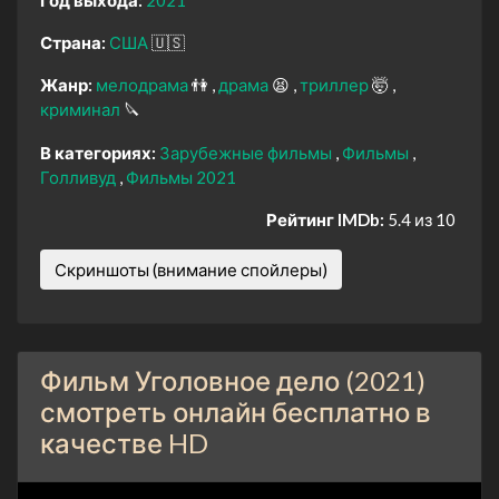
Страна:
США
🇺🇸
Жанр:
мелодрама
👫
драма
😫
триллер
🤯
криминал
🔪
В категориях:
Зарубежные фильмы
Фильмы
Голливуд
Фильмы 2021
Рейтинг IMDb:
5.4 из 10
Скриншоты (внимание спойлеры)
Фильм Уголовное дело (2021)
смотреть онлайн бесплатно в
качестве HD