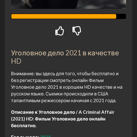
Уголовное дело 2021 в качестве
HD
Внимание: вы здесь для того, чтобы бесплатно и
без регистрации смотреть онлайн Фильм
Уголовное дело 2021 в хорошем HD качестве и на
русском языке. Сьемки происходили в США
талантливым режиссером начиная с 2021 года.
Описание к Уголовное дело / A Criminal Affair
(2021) HD:
Фильм Уголовное дело онлайн
бесплатно.
Год выхода:
2021