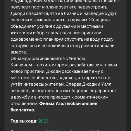
Редмондс-Бэй. Когда застройщик Чарльз Прескотт
покупает порт и планирует его переустроить,
Джоди опасается, что её бизнес и наследие будут
снесены и заменены чем-то другим. Женщина
объединяет усилия с друзьями и местными
жителями и борется за спасение пристани,
одновременно планируя спустить на воду лодку,
которую она и её покойный отец ремонтировали
вместе.
Однажды она знакомится с Уиллом
Кэлвином — архитектором, разработавшим планы
новой пристани. Джоди рассказывает ему о
местном сообществе, надеясь, что архитектор
учтёт интересы жителей. Сперва Джоди и Уилл
не ладят, но постепенно их общение перерастает
в дружбу и в итоге приводит к романтическим
отношениям.
Фильм Узел любви онлайн
бесплатно.
Год выхода:
2021