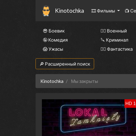
Kinotochka
🎞 Фильмы
📺 С
😎 Боевик
👨‍✈️ Военный
🤪 Комедия
🔪 Криминал
😱 Ужасы
🧙‍♀️ Фантастика
🔎 Расширенный поиск
Kinotochka
Мы закрыты
HD 1