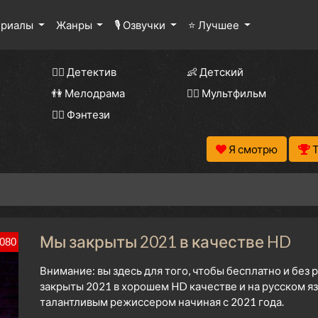
ериалы
Жанры
🎙 Озвучки
⭐ Лучшее
🕵️‍♂️ Детектив
👶 Детский
👫 Мелодрама
🧚‍♀️ Мультфильм
🧝‍♂️ Фэнтези
Я смотрю
Мы закрыты 2021 в качестве HD
080
Внимание: вы здесь для того, чтобы бесплатно и бе
закрыты 2021 в хорошем HD качестве и на русском я
талантливым режиссером начиная с 2021 года.