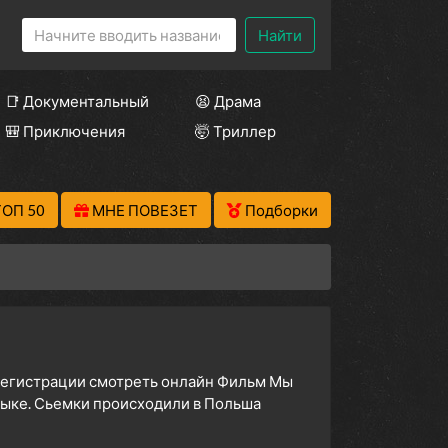
Найти
📑 Документальный
😫 Драма
🎒 Приключения
🤯 Триллер
ТОП 50
МНЕ ПОВЕЗЕТ
Подборки
з регистрации смотреть онлайн Фильм Мы
зыке. Сьемки происходили в Польша