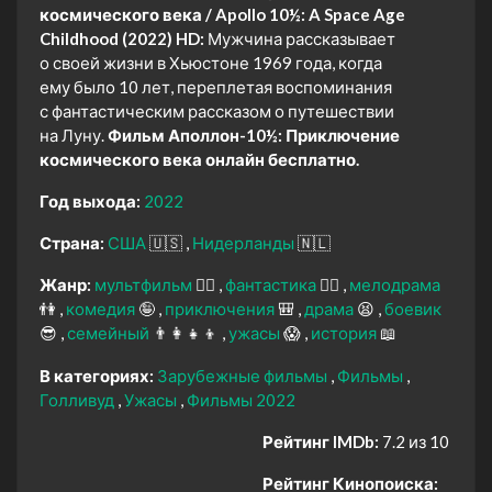
космического века / Apollo 10½: A Space Age
Childhood (2022) HD:
Мужчина рассказывает
о своей жизни в Хьюстоне 1969 года, когда
ему было 10 лет, переплетая воспоминания
с фантастическим рассказом о путешествии
на Луну.
Фильм Аполлон-10½: Приключение
космического века онлайн бесплатно.
Год выхода:
2022
Страна:
США
🇺🇸
Нидерланды
🇳🇱
Жанр:
мультфильм
🧚‍♀️
фантастика
🧙‍♀️
мелодрама
👫
комедия
🤪
приключения
🎒
драма
😫
боевик
😎
семейный
👨‍👩‍👧‍👦
ужасы
😱
история
📖
В категориях:
Зарубежные фильмы
Фильмы
Голливуд
Ужасы
Фильмы 2022
Рейтинг IMDb:
7.2 из 10
Рейтинг Кинопоиска: