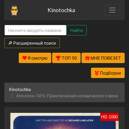
Kinotochka
Найти
🔎 Расширенный поиск
Я смотрю
ТОП 50
МНЕ ПОВЕЗЕТ
Подборки
Kinotochka
Аполлон-10½: Приключение космического века
HD 1080