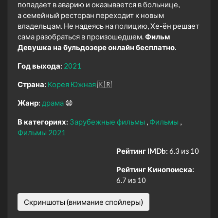
попадает в аварию и оказывается в больнице,
а семейный ресторан переходит к новым
владельцам. Не надеясь на полицию, Хе-ён решает
сама разобраться в произошедшем.
Фильм
Девушка на бульдозере онлайн бесплатно.
Год выхода:
2021
Страна:
Корея Южная
🇰🇷
Жанр:
драма
😫
В категориях:
Зарубежные фильмы
Фильмы
Фильмы 2021
Рейтинг IMDb:
6.3 из 10
Рейтинг Кинопоиска:
6.7 из 10
Скриншоты (внимание спойлеры)