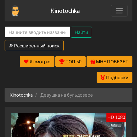
Kinotochka
Найти
🔎 Расширенный поиск
Я смотрю
ТОП 50
МНЕ ПОВЕЗЕТ
Подборки
Kinotochka
Девушка на бульдозере
HD 1080