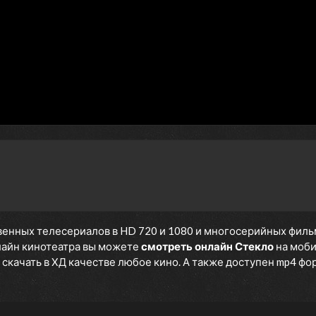
енных телесериалов в HD 720 и 1080 и многосерийных фильмов
нлайн кинотеатра вы можете
смотреть онлайн Стекло
на моби
скачать в ХД качестве любое кино. А также доступен mp4 форм