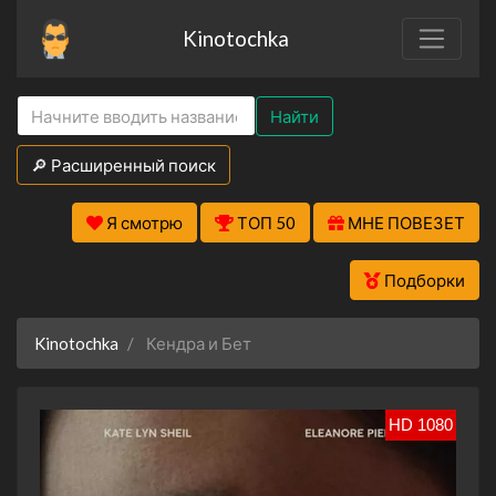
Kinotochka
Найти
🔎 Расширенный поиск
Я смотрю
ТОП 50
МНЕ ПОВЕЗЕТ
Подборки
Kinotochka
Кендра и Бет
HD 1080