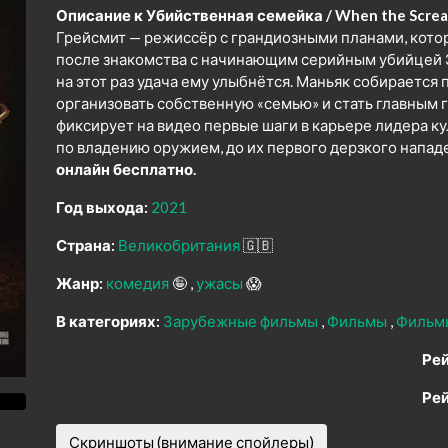
Описание к Убийственная семейка / When the Scream
Грейсмит — режиссёр с грандиозными планами, кото
после знакомства с начинающим серийным убийцей
на этот раз удача ему улыбнётся. Маньяк собирается
организовать собственную «семью» и стать главным г
фиксирует на видео первые шаги в карьере лидера кул
по владению оружием, до их первого дерзкого напад
онлайн бесплатно.
Год выхода:
2021
Страна:
Великобритания
🇬🇧
Жанр:
комедия
🤪
ужасы
😱
В категориях:
Зарубежные фильмы
Фильмы
Фильм
Рей
Рей
Скриншоты (внимание спойлеры)