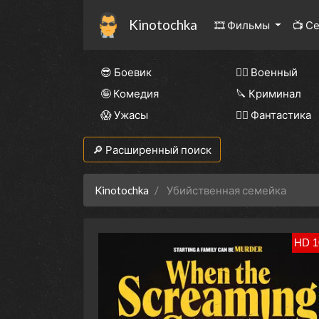
Kinotochka
🎞 Фильмы
📺 С
😎 Боевик
👨‍✈️ Военный
🤪 Комедия
🔪 Криминал
😱 Ужасы
🧙‍♀️ Фантастика
🔎 Расширенный поиск
Kinotochka
Убийственная семейка
HD 1