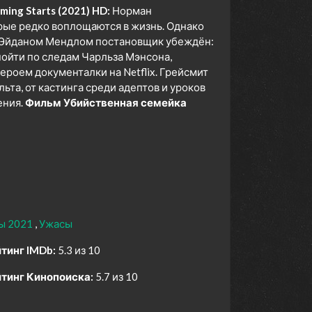
ing Starts (2021) HD:
Норман
рые редко воплощаются в жизнь. Однако
 Эйданом Мендлом постановщик убеждён:
 пойти по следам Чарльза Мэнсона,
ероем документалки на Netflix. Грейсмит
ьта, от кастинга среди адептов и уроков
ения.
Фильм Убийственная семейка
ы 2021
Ужасы
тинг IMDb:
5.3 из 10
тинг Кинопоиска:
5.7 из 10