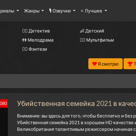
ериалы
Жанры
🎙 Озвучки
⭐ Лучшее
🕵️‍♂️ Детектив
👶 Детский
👫 Мелодрама
🧚‍♀️ Мультфильм
🧝‍♂️ Фэнтези
Я смотрю
Убийственная семейка 2021 в каче
080
Внимание: вы здесь для того, чтобы бесплатно и без
Убийственная семейка 2021 в хорошем HD качестве и
Великобритания талантливым режиссером начиная с 