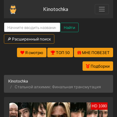
Kinotochka
Найти
🔎 Расширенный поиск
Я смотрю
ТОП 50
МНЕ ПОВЕЗЕТ
Подборки
Kinotochka
Стальной алхимик: Финальная трансмутация
HD 1080