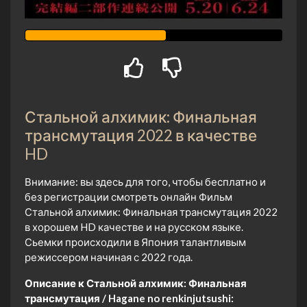
Стальной алхимик: Финальная
трансмутация 2022 в качестве
HD
Внимание: вы здесь для того, чтобы бесплатно и
без регистрации смотреть онлайн Фильм
Стальной алхимик: Финальная трансмутация 2022
в хорошем HD качестве и на русском языке.
Сьемки происходили в Япония талантливым
режиссером начиная с 2022 года.
Описание к Стальной алхимик: Финальная
трансмутация / Hagane no renkinjutsushi: