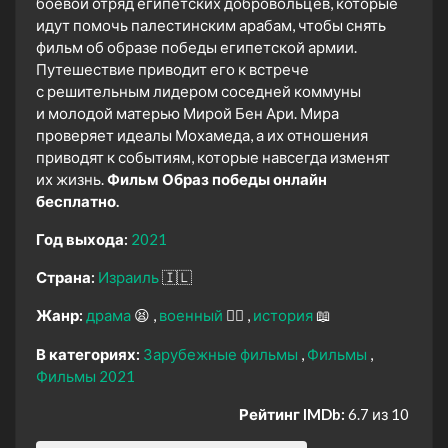
боевой отряд египетских добровольцев, которые
идут помочь палестинским арабам, чтобы снять
фильм об образе победы египетской армии.
Путешествие приводит его к встрече
с решительным лидером соседней коммуны
и молодой матерью Мирой Бен Ари. Мира
проверяет идеалы Мохамеда, а их отношения
приводят к событиям, которые навсегда изменят
их жизнь.
Фильм Образ победы онлайн
бесплатно.
Год выхода:
2021
Страна:
Израиль
🇮🇱
Жанр:
драма
😫
военный
👨‍✈️
история
📖
В категориях:
Зарубежные фильмы
Фильмы
Фильмы 2021
Рейтинг IMDb:
6.7 из 10