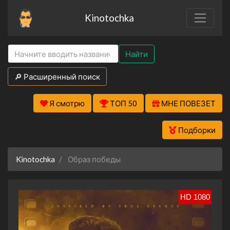
Kinotochka
Найти
🔎 Расширенный поиск
Я смотрю
ТОП 50
МНЕ ПОВЕЗЕТ
Подборки
Kinotochka
Образ победы
HD 1080