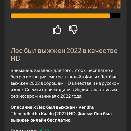
Лес был выжжен 2022 в качестве
HD
Внимание: вы здесь для того, чтобы бесплатно и
без регистрации смотреть онлайн Фильм Лес был
выжжен 2022 в хорошем HD качестве и на русском
языке. Сьемки происходили в Индия талантливым
режиссером начиная с 2022 года.
Описание к Лес был выжжен / Vendhu
Thanindhathu Kaadu (2022) HD:
Фильм Лес был
выжжен онлайн бесплатно.
Год выхода:
2022