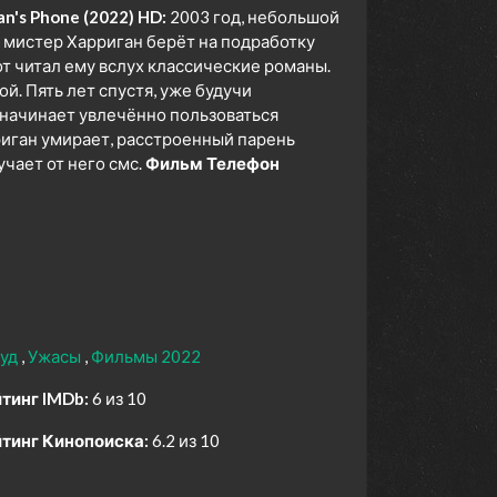
n's Phone (2022) HD:
2003 год, небольшой
 мистер Харриган берёт на подработку
от читал ему вслух классические романы.
. Пять лет спустя, уже будучи
т начинает увлечённо пользоваться
иган умирает, расстроенный парень
учает от него смс.
Фильм Телефон
вуд
Ужасы
Фильмы 2022
тинг IMDb:
6 из 10
тинг Кинопоиска:
6.2 из 10