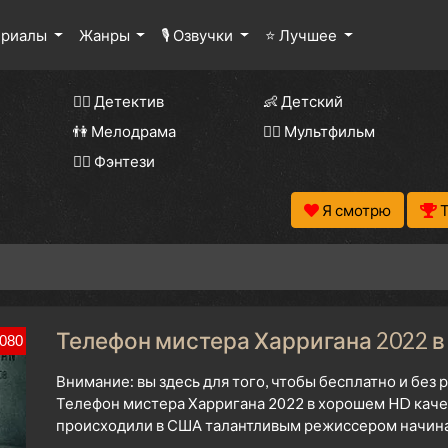
ериалы
Жанры
🎙 Озвучки
⭐ Лучшее
🕵️‍♂️ Детектив
👶 Детский
👫 Мелодрама
🧚‍♀️ Мультфильм
🧝‍♂️ Фэнтези
Я смотрю
Телефон мистера Харригана 2022 в
080
Внимание: вы здесь для того, чтобы бесплатно и без
Телефон мистера Харригана 2022 в хорошем HD качес
происходили в США талантливым режиссером начиная