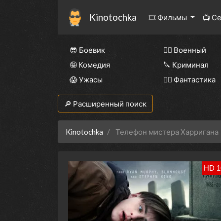
Kinotochka
🎞 Фильмы
📺 С
😎 Боевик
👨‍✈️ Военный
🤪 Комедия
🔪 Криминал
😱 Ужасы
🧙‍♀️ Фантастика
🔎 Расширенный поиск
Kinotochka
Телефон мистера Харригана
HD 1