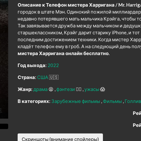
Описание к Телефон мистера Харригана / Mr. Harriga
городок в штате Мэн. Одинокий пожилой миллиардер
недавно потерявшего мать мальчика Крэйга, чтобы т
Так завязывается дружба между мальчиком и дедушкой
старшеклассником, Крэйг дарит старику iPhone, и то
последним достижением техники. Когда мистер Харр
кладёт телефон ему в гроб. А на следующий день пол
мистера Харригана онлайн бесплатно.
Год выхода:
2022
Страна:
США
🇺🇸
Жанр:
драма
😫
фэнтези
🧝‍♂️
ужасы
😱
В категориях:
Зарубежные фильмы
Фильмы
Голли
Рей
Рей
Скриншоты (внимание спойлеры)