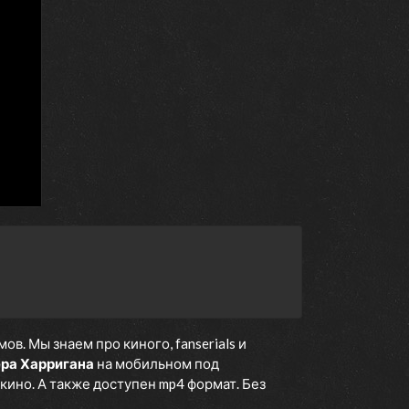
. Мы знаем про киного, fanserials и
ера Харригана
на мобильном под
кино. А также доступен mp4 формат. Без