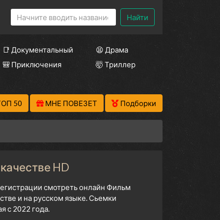
Найти
📑 Документальный
😫 Драма
🎒 Приключения
🤯 Триллер
ТОП 50
МНЕ ПОВЕЗЕТ
Подборки
 качестве HD
 регистрации смотреть онлайн Фильм
тве и на русском языке. Сьемки
 с 2022 года.