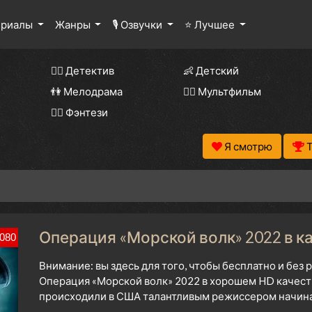
ериалы
Жанры
🎙 Озвучки
⭐ Лучшее
🕵️‍♂️ Детектив
👶 Детский
👫 Мелодрама
🧚‍♀️ Мультфильм
🧝‍♂️ Фэнтези
Я смотрю
Операция «Морской волк» 2022 в к
080
Внимание: вы здесь для того, чтобы бесплатно и без
Операция «Морской волк» 2022 в хорошем HD качеств
происходили в США талантливым режиссером начиная