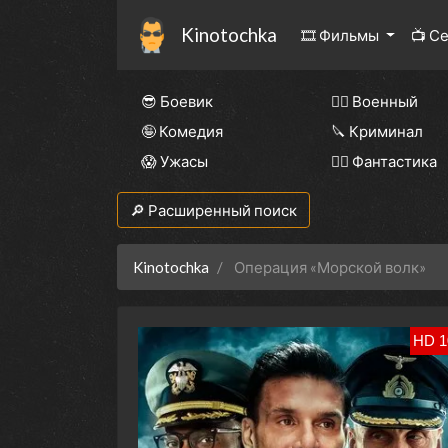
Kinotochka
🎞 Фильмы
📺 С
😎 Боевик
👨‍✈️ Военный
🤪 Комедия
🔪 Криминал
😱 Ужасы
🧙‍♀️ Фантастика
🔎 Расширенный поиск
Kinotochka
Операция «Морской волк»
HD 1