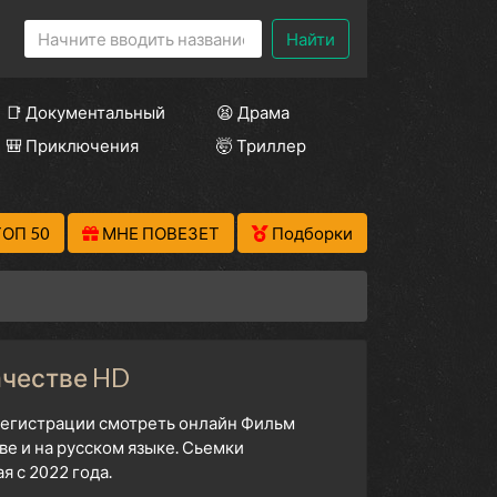
Найти
📑 Документальный
😫 Драма
🎒 Приключения
🤯 Триллер
ТОП 50
МНЕ ПОВЕЗЕТ
Подборки
ачестве HD
 регистрации смотреть онлайн Фильм
е и на русском языке. Сьемки
 с 2022 года.