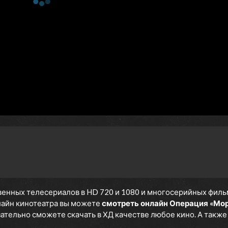
енных телесериалов в HD 720 и 1080 и многосерийных фильмов
нлайн кинотеатра вы можете
смотреть онлайн Операция «Мор
язательно сможете скачать в ХД качестве любое кино. А такж