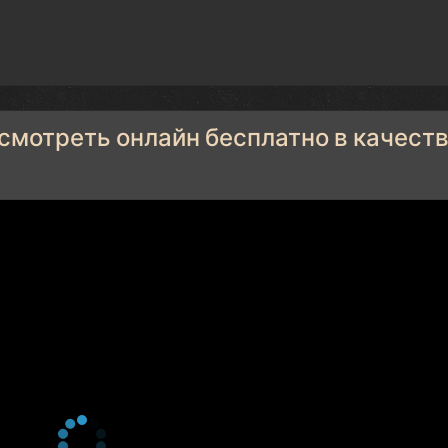
смотреть онлайн бесплатно в качест