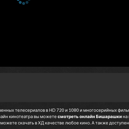
енных телесериалов в HD 720 и 1080 и многосерийных фильмов
нлайн кинотеатра вы можете
смотреть онлайн Бишарашки
на 
 сможете скачать в ХД качестве любое кино. А также доступен