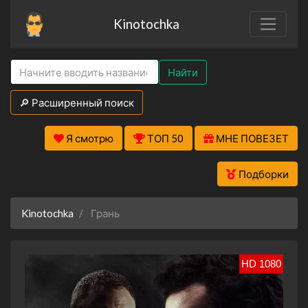
Kinotochka
Найти
🔎 Расширенный поиск
Я смотрю
ТОП 50
МНЕ ПОВЕЗЕТ
Подборки
Kinotochka
Грань
HD 1080