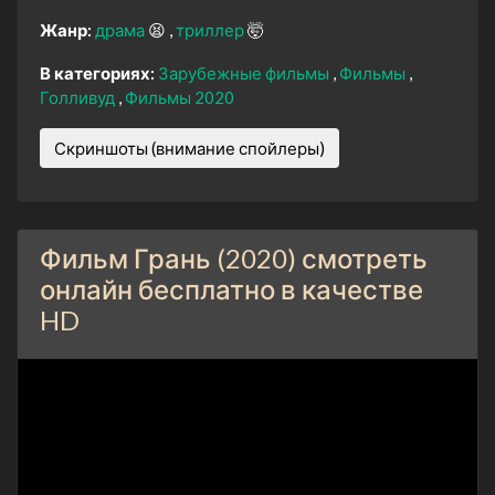
Жанр:
драма
😫
триллер
🤯
В категориях:
Зарубежные фильмы
Фильмы
Голливуд
Фильмы 2020
Скриншоты (внимание спойлеры)
Фильм Грань (2020) смотреть
онлайн бесплатно в качестве
HD