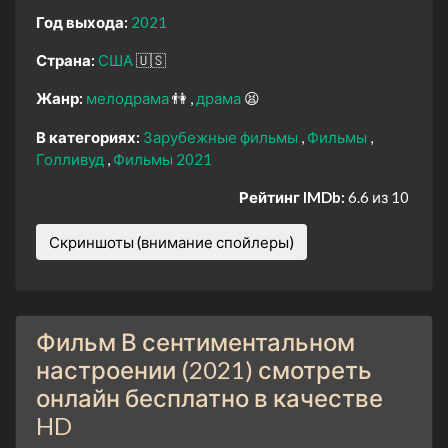
Год выхода:
2021
Страна:
США
🇺🇸
Жанр:
мелодрама
👫
драма
😫
В категориях:
Зарубежные фильмы
Фильмы
Голливуд
Фильмы 2021
Рейтинг IMDb:
6.6 из 10
Скриншоты (внимание спойлеры)
Фильм В сентиментальном
настроении (2021) смотреть
онлайн бесплатно в качестве
HD