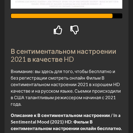
В сентиментальном настроении
2021 в качестве HD
Внимание: вы здесь для того, чтобы бесплатно и
без регистрации смотреть онлайн Фильм В
сентиментальном настроении 2021 в хорошем HD
качестве и на русском языке. Сьемки происходили
в США талантливым режиссером начиная с 2021
года.
Описание к В сентиментальном настроении / In a
Sentimental Mood (2021) HD:
Фильм В
сентиментальном настроении онлайн бесплатно.