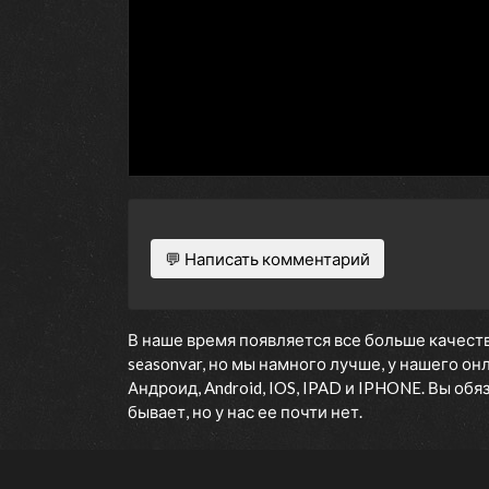
💬 Написать комментарий
В наше время появляется все больше качеств
seasonvar, но мы намного лучше, у нашего о
Андроид, Android, IOS, IPAD и IPHONE. Вы об
бывает, но у нас ее почти нет.