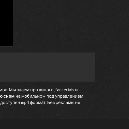
. Мы знаем про киного, fanserials и
о сном
на мобильном под управлением
е доступен mp4 формат. Без рекламы не