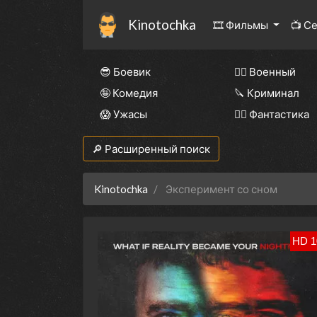
Kinotochka
🎞 Фильмы
📺 С
😎 Боевик
👨‍✈️ Военный
🤪 Комедия
🔪 Криминал
😱 Ужасы
🧙‍♀️ Фантастика
🔎 Расширенный поиск
Kinotochka
Эксперимент со сном
HD 1