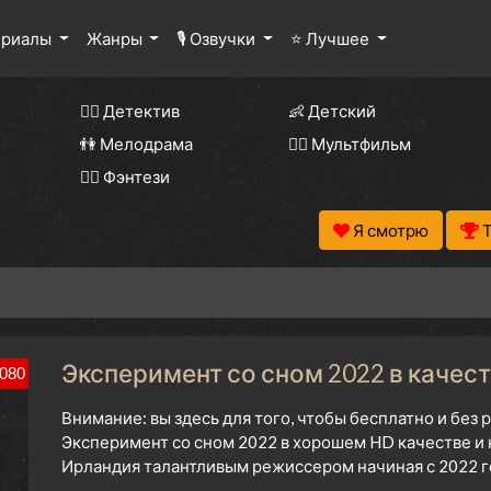
ериалы
Жанры
🎙 Озвучки
⭐ Лучшее
🕵️‍♂️ Детектив
👶 Детский
👫 Мелодрама
🧚‍♀️ Мультфильм
🧝‍♂️ Фэнтези
Я смотрю
Эксперимент со сном 2022 в качес
080
Внимание: вы здесь для того, чтобы бесплатно и без
Эксперимент со сном 2022 в хорошем HD качестве и 
Ирландия талантливым режиссером начиная с 2022 г