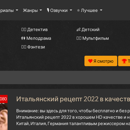
ериалы
Жанры
🎙 Озвучки
⭐ Лучшее
🕵️‍♂️ Детектив
👶 Детский
👫 Мелодрама
🧚‍♀️ Мультфильм
🧝‍♂️ Фэнтези
Я смотрю
Итальянский рецепт 2022 в качест
080
Внимание: вы здесь для того, чтобы бесплатно и без
Итальянский рецепт 2022 в хорошем HD качестве и н
Китай, Италия, Германия талантливым режиссером на