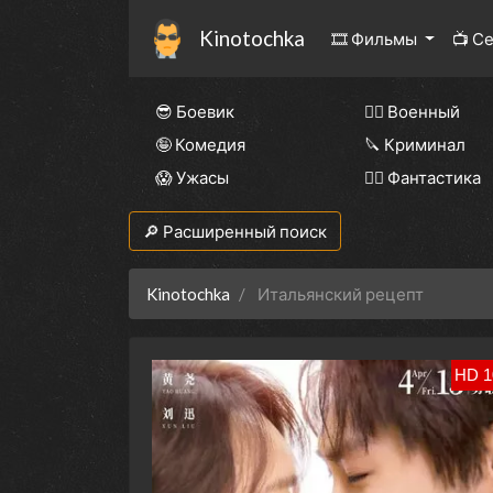
Kinotochka
🎞 Фильмы
📺 С
😎 Боевик
👨‍✈️ Военный
🤪 Комедия
🔪 Криминал
😱 Ужасы
🧙‍♀️ Фантастика
🔎 Расширенный поиск
Kinotochka
Итальянский рецепт
HD 1