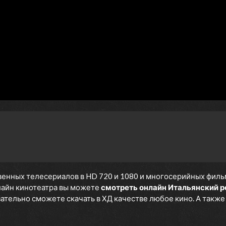
енных телесериалов в HD 720 и 1080 и многосерийных фильмов
нлайн кинотеатра вы можете
смотреть онлайн Итальянский р
язательно сможете скачать в ХД качестве любое кино. А такж