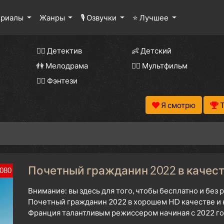
ериалы
Жанры
🎙 Озвучки
⭐ Лучшее
🕵️‍♂️ Детектив
👶 Детский
👫 Мелодрама
🧚‍♀️ Мультфильм
🧝‍♂️ Фэнтези
Я смотрю
Почетный гражданин 2022 в качес
080
Внимание: вы здесь для того, чтобы бесплатно и без
Почетный гражданин 2022 в хорошем HD качестве и 
Франция талантливым режиссером начиная с 2022 го