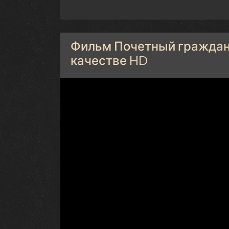
Фильм Почетный граждани
качестве HD