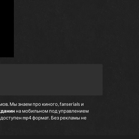
. Мы знаем про киного, fanserials и
жданин
на мобильном под управлением
е доступен mp4 формат. Без рекламы не