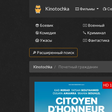
Kinotochka
🎞 Фильмы
📺 С
😎 Боевик
👨‍✈️ Военный
🤪 Комедия
🔪 Криминал
😱 Ужасы
🧙‍♀️ Фантастика
🔎 Расширенный поиск
Kinotochka
Почетный гражданин
HD 1