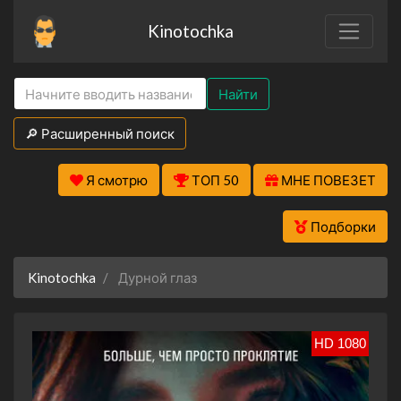
Kinotochka
Найти
🔎 Расширенный поиск
Я смотрю
ТОП 50
МНЕ ПОВЕЗЕТ
Подборки
Kinotochka
Дурной глаз
HD 1080