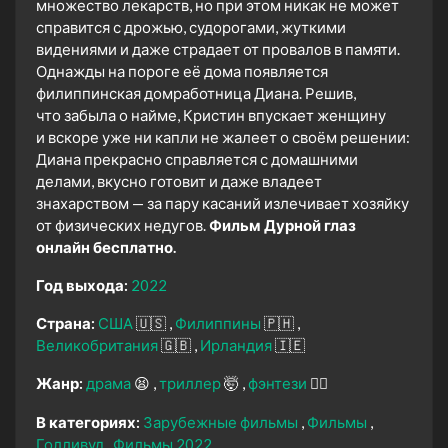
множество лекарств, но при этом никак не может
справится с дрожью, судорогами, жуткими
видениями и даже страдает от провалов в памяти.
Однажды на пороге её дома появляется
филиппинская домработница Диана. Решив,
что забыла о найме, Кристин впускает женщину
и вскоре уже ни капли не жалеет о своём решении:
Диана прекрасно справляется с домашними
делами, вкусно готовит и даже владеет
знахарством — за пару касаний излечивает хозяйку
от физических недугов.
Фильм Дурной глаз
онлайн бесплатно.
Год выхода:
2022
Страна:
США
🇺🇸
Филиппины
🇵🇭
Великобритания
🇬🇧
Ирландия
🇮🇪
Жанр:
драма
😫
триллер
🤯
фэнтези
🧝‍♂️
В категориях:
Зарубежные фильмы
Фильмы
Голливуд
Фильмы 2022