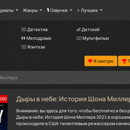
ериалы
Жанры
🎙 Озвучки
⭐ Лучшее
🕵️‍♂️ Детектив
👶 Детский
👫 Мелодрама
🧚‍♀️ Мультфильм
🧝‍♂️ Фэнтези
Я смотрю
 Миллера
Дыры в небе: История Шона Миллер
080
Внимание: вы здесь для того, чтобы бесплатно и без
Дыры в небе: История Шона Миллера 2021 в хорошем 
происходили в США талантливым режиссером начиная