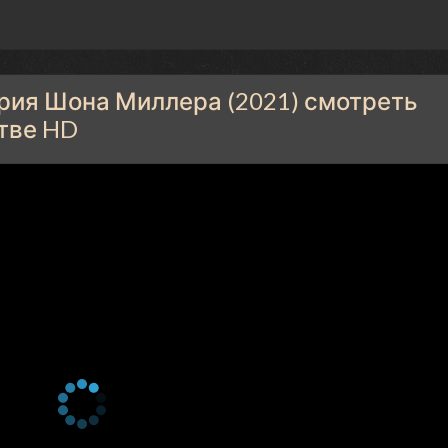
рия Шона Миллера (2021) смотреть
стве HD