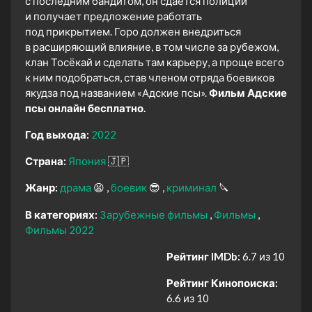
с последним бандитом, он сдаётся полиции
и получает предложение работать
под прикрытием. Горо должен внедриться
в расширяющий влияние, в том числе за рубежом,
клан Тосёкай и сделать там карьеру, а проще всего
к ним подобраться, став членом отряда боевиков
якудза под названием «Адские псы».
Фильм Адские
псы онлайн бесплатно.
Год выхода:
2022
Страна:
Япония
🇯🇵
Жанр:
драма
😫
боевик
😎
криминал
🔪
В категориях:
Зарубежные фильмы
Фильмы
Фильмы 2022
Рейтинг IMDb:
6.7 из 10
Рейтинг Кинопоиска:
6.6 из 10