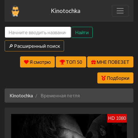
Kinotochka
Найти
🔎 Расширенный поиск
Я смотрю
ТОП 50
МНЕ ПОВЕЗЕТ
Подборки
Kinotochka
Временная петля
HD 1080