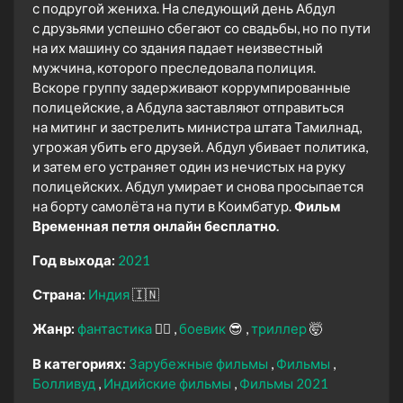
с подругой жениха. На следующий день Абдул
с друзьями успешно сбегают со свадьбы, но по пути
на их машину со здания падает неизвестный
мужчина, которого преследовала полиция.
Вскоре группу задерживают коррумпированные
полицейские, а Абдула заставляют отправиться
на митинг и застрелить министра штата Тамилнад,
угрожая убить его друзей. Абдул убивает политика,
и затем его устраняет один из нечистых на руку
полицейских. Абдул умирает и снова просыпается
на борту самолёта на пути в Коимбатур.
Фильм
Временная петля онлайн бесплатно.
Год выхода:
2021
Страна:
Индия
🇮🇳
Жанр:
фантастика
🧙‍♀️
боевик
😎
триллер
🤯
В категориях:
Зарубежные фильмы
Фильмы
Болливуд
Индийские фильмы
Фильмы 2021