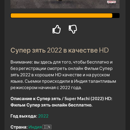
Супер зять 2022 в качестве HD
Внимание: вы здесь для того, чтобы бесплатно и
без регистрации смотреть онлайн Фильм Супер
зять 2022 в хорошем HD качестве и на русском
языке. Сьемки происходили в Индия талантливым
режиссером начиная с 2022 года.
Описание к Супер зять / Super Machi (2022) HD:
Фильм Супер зять онлайн бесплатно.
Год выхода:
2022
Страна:
Индия
🇮🇳