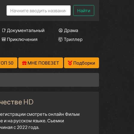
Найти
📑 Документальный
😫 Драма
🎒 Приключения
🤯 Триллер
ТОП 50
МНЕ ПОВЕЗЕТ
Подборки
ачестве HD
 регистрации смотреть онлайн Фильм
е и на русском языке. Сьемки
иная с 2022 года.