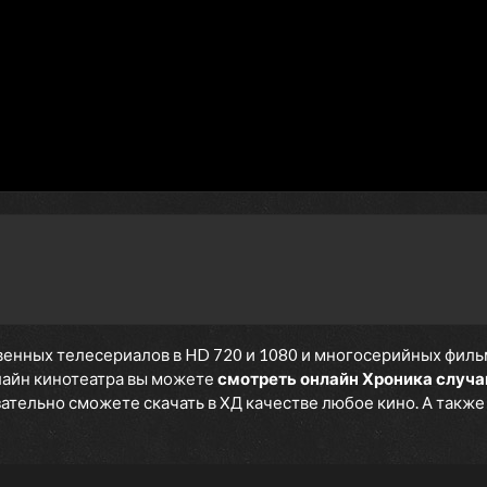
енных телесериалов в HD 720 и 1080 и многосерийных фильмов
нлайн кинотеатра вы можете
смотреть онлайн Хроника случа
язательно сможете скачать в ХД качестве любое кино. А такж