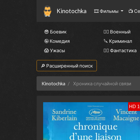
Kinotochka
🎞 Фильмы
📺 С
😎 Боевик
👨‍✈️ Военный
🤪 Комедия
🔪 Криминал
😱 Ужасы
🧙‍♀️ Фантастика
🔎 Расширенный поиск
Kinotochka
Хроника случайной связи
HD 1