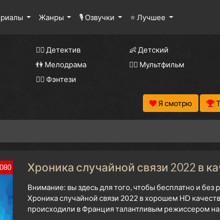
ериалы
Жанры
🎙 Озвучки
⭐ Лучшее
🕵️‍♂️ Детектив
👶 Детский
👫 Мелодрама
🧚‍♀️ Мультфильм
🧝‍♂️ Фэнтези
Я смотрю
Хроника случайной связи 2022 в к
080
Внимание: вы здесь для того, чтобы бесплатно и без
Хроника случайной связи 2022 в хорошем HD качеств
происходили в Франция талантливым режиссером нач