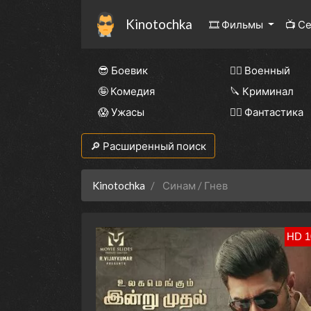
Kinotochka
🎞 Фильмы
📺 С
😎 Боевик
👨‍✈️ Военный
🤪 Комедия
🔪 Криминал
😱 Ужасы
🧙‍♀️ Фантастика
🔎 Расширенный поиск
Kinotochka
Синам / Гнев
HD 1