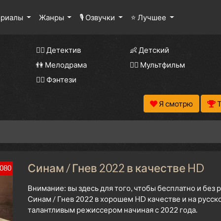
ериалы
Жанры
🎙 Озвучки
⭐ Лучшее
🕵️‍♂️ Детектив
👶 Детский
👫 Мелодрама
🧚‍♀️ Мультфильм
🧝‍♂️ Фэнтези
Я смотрю
Синам / Гнев 2022 в качестве HD
080
Внимание: вы здесь для того, чтобы бесплатно и без
Синам / Гнев 2022 в хорошем HD качестве и на русск
талантливым режиссером начиная с 2022 года.