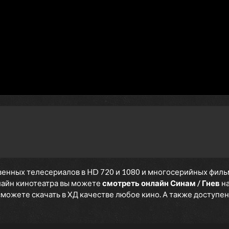
енных телесериалов в HD 720 и 1080 и многосерийных фильмов
нлайн кинотеатра вы можете
смотреть онлайн Синам / Гнев
на
 сможете скачать в ХД качестве любое кино. А также доступен