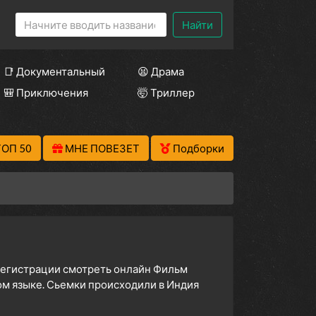
Найти
📑 Документальный
😫 Драма
🎒 Приключения
🤯 Триллер
ТОП 50
МНЕ ПОВЕЗЕТ
Подборки
 регистрации смотреть онлайн Фильм
ом языке. Сьемки происходили в Индия